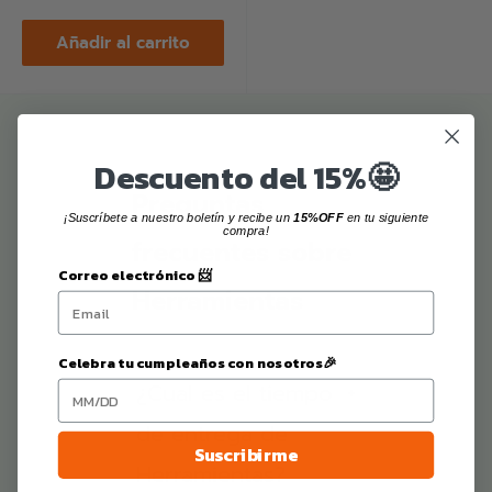
de
venta
Añadir al carrito
Descuento del 15%🤩
Preguntas
¡Suscríbete a nuestro boletín y recibe un
15%OFF
en tu siguiente
compra!
frecuentes sobre
Correo electrónico 📨
Herramientas
Celebra tu cumpleaños con nosotros🎉
¿Cual es el tiempo
+
de entrega de
Suscribirme
Herramientas?