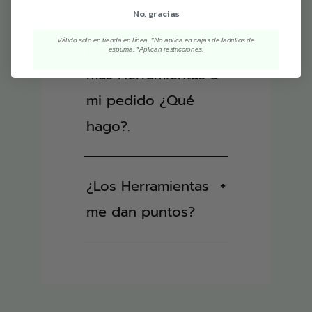
No, gracias
Válido solo en tienda en línea. *No aplica en cajas de ladrillos de
Me falto agregar
+
espuma. *Aplican restricciones.
más Herramientas a
mi pedido ¿Qué
hago?.
¿Los Herramientas
+
me dan puntos?