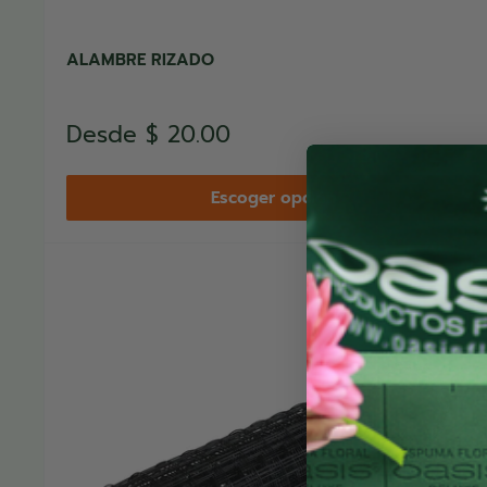
ALAMBRE RIZADO
Precio
Desde
$ 20.00
de
venta
Escoger opción