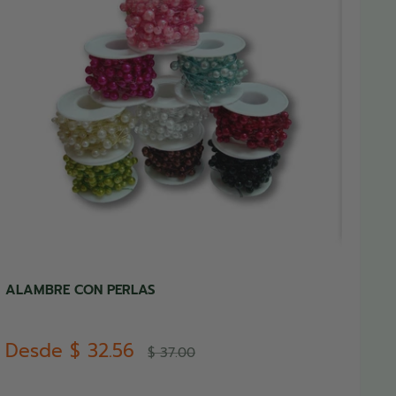
ALAMBRE CON PERLAS
Precio
Desde
$ 32.56
Precio
$ 37.00
de
habitual
venta