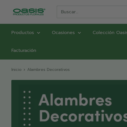
Ir
directamente
OASIS®
al
Productos
contenido
Florales
Productos
Ocasiones
Colección Oasi
Facturación
Inicio
Alambres Decorativos