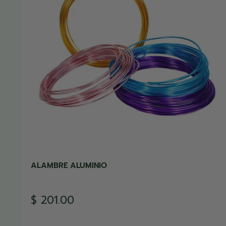
ALAMBRE ALUMINIO
Precio
$ 201.00
de
venta