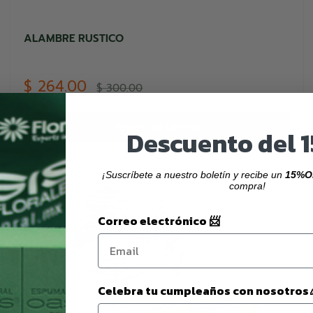
ALAMBRE RUSTICO
Precio
$ 264.00
Precio
$ 300.00
de
habitual
venta
Añadir al carrito
Descuento del 
¡Suscríbete a nuestro boletín y recibe un
15%O
compra!
Correo electrónico 📨
Celebra tu cumpleaños con nosotros