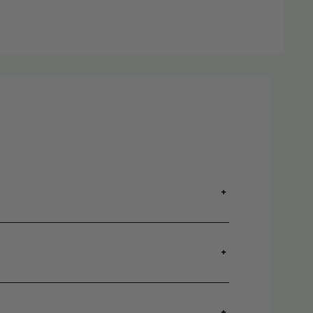
+
+
+