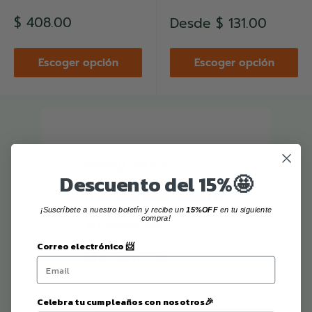
Precio
$ 408.00
Precio
Desde
$ 131.00
de
de
venta
venta
Escoger opción
Escoger opción
Preguntas
Descuento del 15%🤩
frecuentes sobre
¡Suscríbete a nuestro boletín y recibe un
15%OFF
en tu siguiente
compra!
Alambres
Correo electrónico 📨
Mecánicos
Celebra tu cumpleaños con nosotros🎉