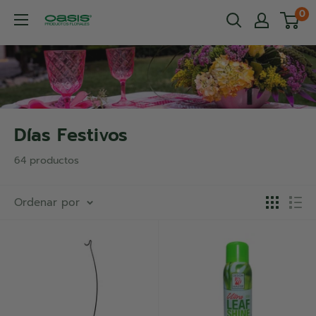
Ir
0
OASIS®
directamente
Productos
al
Florales
contenido
Días Festivos
64 productos
Ordenar por