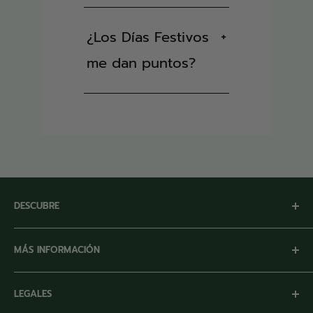
¿Los Días Festivos
+
me dan puntos?
DESCUBRE
Inicio
MÁS INFORMACIÓN
Nuestra Empresa
Marcas Registradas
Facturación
LEGALES
Sitio Corporativo
Preguntas Frecuentes