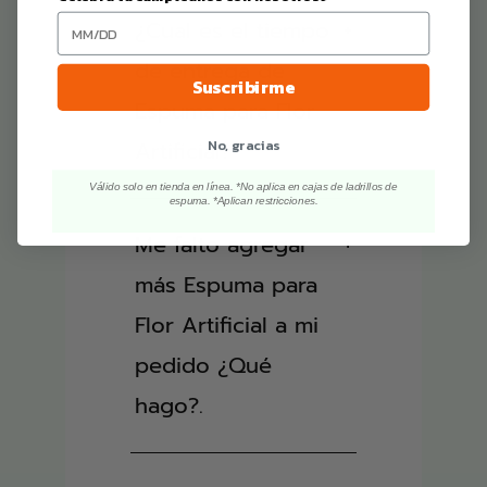
¿Cual es el tiempo
+
de entrega de
Suscribirme
Espuma para Flor
No, gracias
Artificial?
Válido solo en tienda en línea. *No aplica en cajas de ladrillos de
espuma. *Aplican restricciones.
Me falto agregar
+
más Espuma para
Flor Artificial a mi
pedido ¿Qué
hago?.