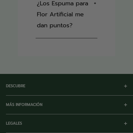
¿Los Espuma para
+
Flor Artificial me
dan puntos?
DESCUBRE
Inicio
MÁS INFORMACIÓN
Nuestra Empresa
Marcas Registradas
Facturación
LEGALES
Sitio Corporativo
Preguntas Frecuentes