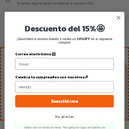
Si tienes alguna duda escríbenos a nuestro chat.
Descuento del 15%🤩
Descripción
¡Suscríbete a nuestro boletín y recibe un
15%OFF
en tu siguiente
compra!
Agrega instantáneamente un lustre limpio y natural al
Correo electrónico 📨
follaje liso. Simplemente rociar, sin necesidad de pasar
un paño.
Celebra tu cumpleaños con nosotros🎉
La planta adoptará una apariencia viva y saludable.
Mantiene el follaje brillante y sin polvo.
Modo de uso: Aplica únicamente a la superficie de los
Suscribirme
follajes y plantas, sostener el spray en posición recta
No, gracias
de 38 cm a 45 cm del follaje y presionar de manera
firme.
Válido solo en tienda en línea. *No aplica en cajas de ladrillos de