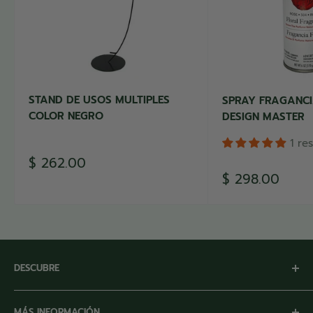
STAND DE USOS MULTIPLES
SPRAY FRAGANC
COLOR NEGRO
DESIGN MASTER
1 re
Precio
$ 262.00
de
Precio
$ 298.00
venta
de
venta
DESCUBRE
Inicio
MÁS INFORMACIÓN