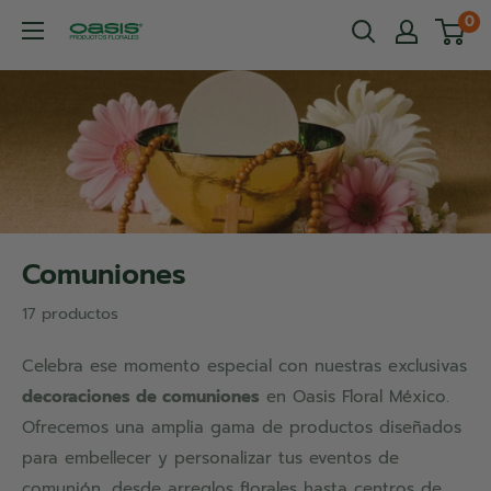
Ir
0
OASIS®
directamente
Productos
al
Florales
contenido
Comuniones
17 productos
Celebra ese momento especial con nuestras exclusivas
decoraciones de comuniones
en Oasis Floral México.
Ofrecemos una amplia gama de productos diseñados
para embellecer y personalizar tus eventos de
comunión, desde arreglos florales hasta centros de