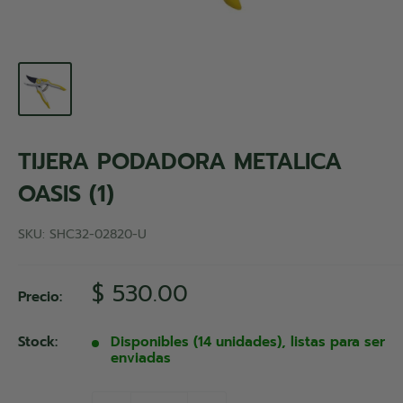
TIJERA PODADORA METALICA
OASIS (1)
SKU:
SHC32-02820-U
Precio
$ 530.00
Precio:
de
venta
Stock:
Disponibles (14 unidades), listas para ser
enviadas