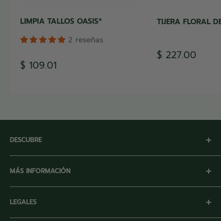
LIMPIA TALLOS OASIS*
TIJERA FLORAL D
2 reseñas
Precio
$ 227.00
de
Precio
$ 109.01
venta
de
venta
DESCUBRE
Inicio
MÁS INFORMACIÓN
Nuestra Empresa
Marcas Registradas
Facturación
LEGALES
Sitio Corporativo
Preguntas Frecuentes
Programa de Puntos
Términos y Condiciones