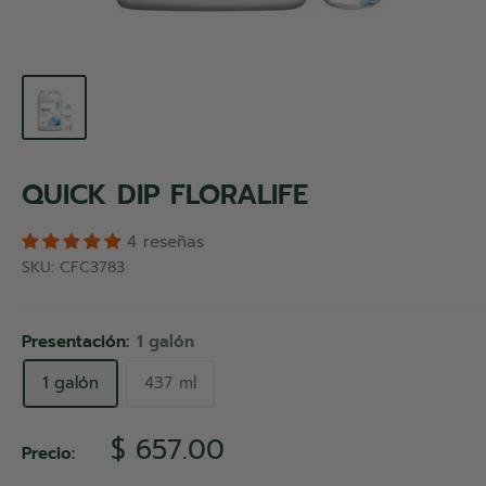
QUICK DIP FLORALIFE
4 reseñas
SKU:
CFC3783
Presentación:
1 galón
1 galón
437 ml
Precio
$ 657.00
Precio:
de