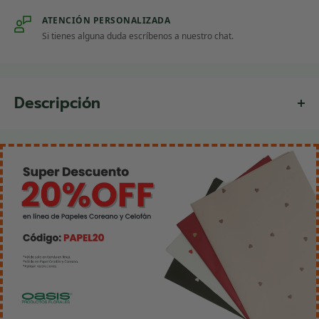
ATENCIÓN PERSONALIZADA
Si tienes alguna duda escríbenos a nuestro chat.
Descripción
Pretratamiento de hidratación instantánea que ayuda
a destapar los conductos del tallo, permitiendo una
mejor absorción de agua. Siguiendo los pasos, en tan
solo 10 a 15 minutos la flor logra una hidratación
posterior óptima, mejorando su frescura y duración.
¿Cómo se usa?
- Retira las hojas basales y recorta
aproximadamente 4 cm del tallo.