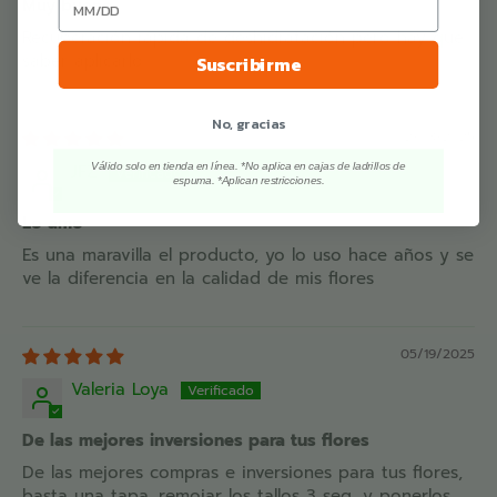
Muy bueno
Recuperación rápida de deshidratación pero hay que
saber aplicarlo
Suscribirme
No, gracias
12/03/2025
JFZ
Válido solo en tienda en línea. *No aplica en cajas de ladrillos de
espuma. *Aplican restricciones.
Lo amo
Es una maravilla el producto, yo lo uso hace años y se
ve la diferencia en la calidad de mis flores
05/19/2025
Valeria Loya
De las mejores inversiones para tus flores
De las mejores compras e inversiones para tus flores,
basta una tapa, remojar los tallos 3 seg, y ponerlos