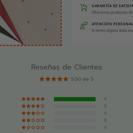
GARANTÍA DE SATIS
Ofrecemos productos de l
limpiar y desodorizar
ntas, superficies de
ATENCIÓN PERSONA
ue. Para cultivadores,
Si tienes alguna duda es
 y floristas
Reseñas de Clientes
ransportación y
5.00 de 5
Express de Floralife®
cortar los tallos antes
4
0
0
0
do una hidratación
0
idratación durante su