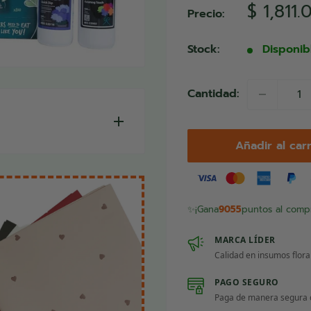
Precio
$ 1,811.
Precio:
de
venta
Stock:
Disponib
Cantidad:
Añadir al carr
miento de flores de
tizar la durabilidad
ga al cliente. Florakit
✨
¡Gana
9055
puntos al compr
tá diseñado para ser
casa que requieren
MARCA LÍDER
Calidad en insumos floral
 flores.
PAGO SEGURO
Paga de manera segura co