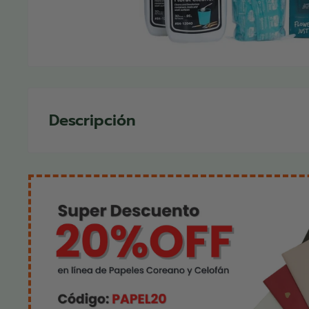
Descripción
Kit completo de 5 pasos para el correcto trata
corte. Contiene 5 productos distintos para garan
de las flores desde su adquisición hasta la entre
5 pasos para cuidar tus flores de Floralife®, es
utilizado por floristas, estudiantes y amas de 
soluciones completas para el tratamiento de sus
Contenido: