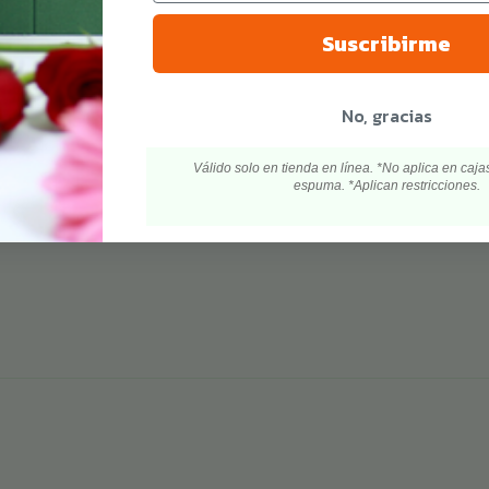
Suscribirme
No, gracias
Válido solo en tienda en línea. *No aplica en cajas
espuma. *Aplican restricciones.