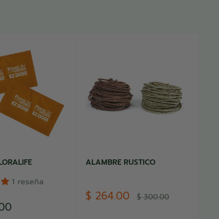
LORALIFE
ALAMBRE RUSTICO
QU
1 reseña
Precio
$ 264.00
Precio
$ 300.00
de
habitual
Pr
.00
D
venta
d