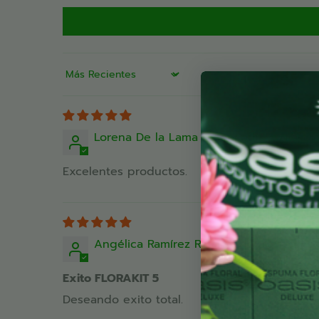
transportación.
1 Finishing touch (Rocío para acabado final) de 
El paso final después del diseño, mantiene la h
Sort by
flores por más tiempo manteniéndolas en buen
cliente.
Lorena De la Lama Betancourt
Caja de alimento floral Express Universal 300 
para .5 litros cada una.
Excelentes productos.
Proporciona el alimento que las flores requier
en florero y en espuma floral, es perfecto para
para rehidratarla por perdida de agua.
Angélica Ramírez Ramírez
Exito FLORAKIT 5
Deseando exito total.