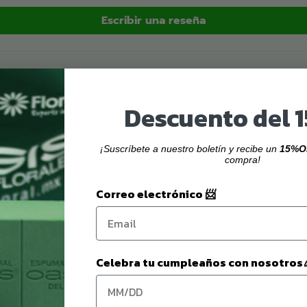
Escribir una reseña
500 ml.
idratación de las
 estado para el
Descuento del 
paquete con 200 piezas
¡Suscríbete a nuestro boletín y recibe un
15%O
compra!
en alargando su vida
Correo electrónico 📨
 hidratar la espuma y
Celebra tu cumpleaños con nosotros