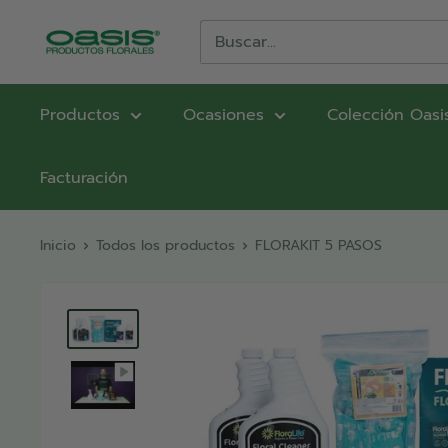
Ir
directamente
OASIS®
al
Productos
contenido
Florales
Productos
Ocasiones
Colección Oasi
Facturación
Inicio
Todos los productos
FLORAKIT 5 PASOS