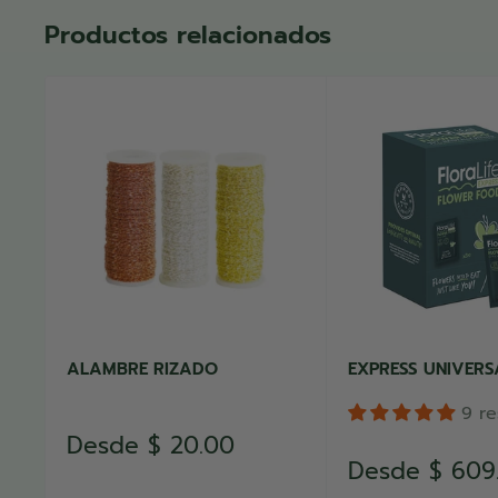
Productos relacionados
ALAMBRE RIZADO
EXPRESS UNIVERS
9 r
Precio
Desde
$ 20.00
de
Precio
Desde
$ 609
venta
de