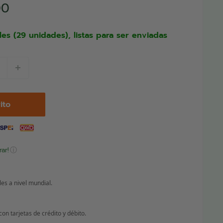
00
les (29 unidades), listas para ser enviadas
ito
ⓘ
ar!
es a nivel mundial.
n tarjetas de crédito y débito.