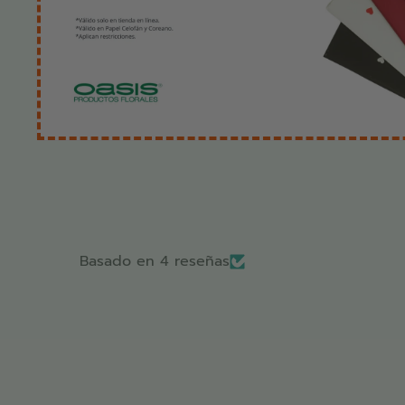
2 Floral Cleaner Floralife
Usa la solución Floral Cleaner para desinfectar, 
cubos de flores, jarrones, recipientes, herramie
trabajo, refrigeradores, áreas de envío y empaq
mayoristas, fabricantes de ramos, supermercados
profesionales.
Express 200 eZ Dose® paquete con 40 piezas.
Mantén las flores en buen estado durante su t
almacenaje en cuarto frío, la nueva tecnología 
Basado en 4 reseñas
permite realizar este proceso sin necesidad de 
de su tratamiento.
1 Quick Dip 100 de 500 ml.
Destapa los conductos de los tallos, permitien
total de las flores, aún si estas sufrieron desh