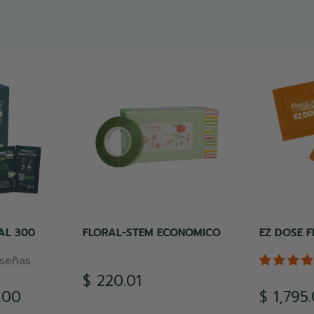
AL 300
FLORAL-STEM ECONOMICO
EZ DOSE F
eseñas
Precio
$ 220.01
de
Precio
.00
$ 1,795
venta
de