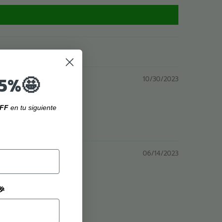
15%🤩
10/30/2023
FF
en tu siguiente
06/14/2023
🎉