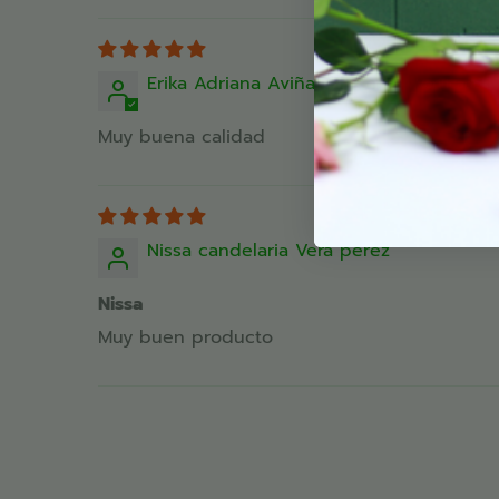
Erika Adriana Aviña danchez
Muy buena calidad
Nissa candelaria Vera perez
Nissa
Muy buen producto