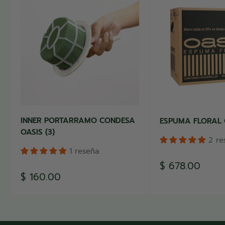
INNER PORTARRAMO CONDESA
ESPUMA FLORAL 
OASIS (3)
2 re
1 reseña
Precio
$ 678.00
de
Precio
$ 160.00
venta
de
venta