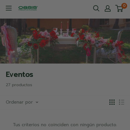
Ir
0
OASIS®
directamente
Productos
al
Florales
contenido
Eventos
27 productos
Ordenar por
Tus criterios no coinciden con ningún producto.