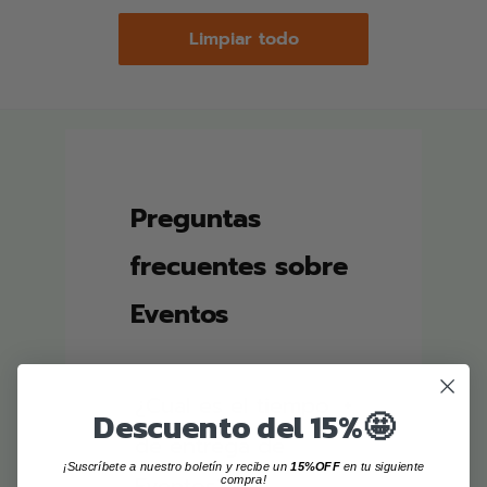
Limpiar todo
Preguntas
frecuentes sobre
Eventos
¿Cual es el tiempo
+
Descuento del 15%🤩
de entrega de
¡Suscríbete a nuestro boletín y recibe un
15%OFF
en tu siguiente
Eventos?
compra!