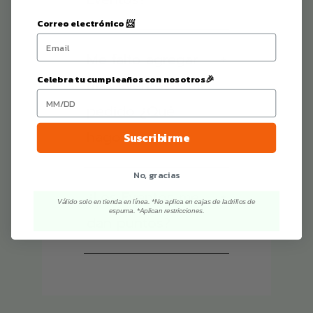
Correo electrónico 📨
Me falto agregar
+
Celebra tu cumpleaños con nosotros🎉
más Eventos a mi
pedido ¿Qué
hago?.
Suscribirme
No, gracias
¿Los Eventos me
+
Válido solo en tienda en línea. *No aplica en cajas de ladrillos de
espuma. *Aplican restricciones.
dan puntos?