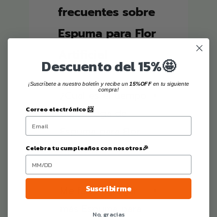
frecuentes sobre
Espuma para Flor
Artificial
Descuento del 15%🤩
¡Suscríbete a nuestro boletín y recibe un
15%OFF
en tu siguiente
compra!
¿Cual es el tiempo
+
Correo electrónico 📨
de entrega de
Espuma para Flor
Artificial?
Celebra tu cumpleaños con nosotros🎉
Suscribirme
Me falto agregar
+
más Espuma para
No, gracias