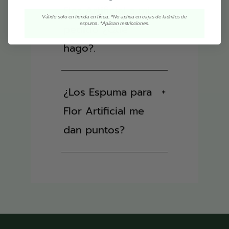
Flor Artificial a mi
Válido solo en tienda en línea. *No aplica en cajas de ladrillos de
espuma. *Aplican restricciones.
pedido ¿Qué
hago?.
¿Los Espuma para
+
Flor Artificial me
dan puntos?