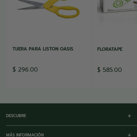
TIJERA PARA LISTON OASIS
FLORATAPE
Precio
$ 296.00
Precio
$ 585.00
de
de
venta
venta
DESCUBRE
Inicio
MÁS INFORMACIÓN