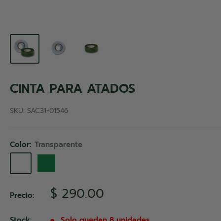
CINTA PARA ATADOS
SKU:
SAC31-01546
Color:
Transparente
Transparente
Verde
Precio
$ 290.00
Precio:
de
venta
Stock:
Solo quedan 8 unidades