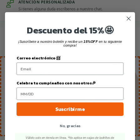
ATENCIÓN PERSONALIZADA
Si tienes alguna duda escríbenos a nuestro chat.
Descuento del 15%🤩
Descripción
¡Suscríbete a nuestro boletín y recibe un
15%OFF
en tu siguiente
compra!
• Cinta floral para atar tallos y estructuras, que te
Correo electrónico 📨
permite crear sellos impermeables en segundos.
• No deja residuos.
• No es un adhesivo.
Celebra tu cumpleaños con nosotros🎉
• Resistente al calor y al frío.
Presentación:
Disponible en piezas individuales.
Suscribirme
Dimensiones:
No, gracias
¾” (1.9 cm) de ancho x 15 ft (4.57 metros).
Válido solo en tienda en línea. *No aplica en cajas de ladrillos de