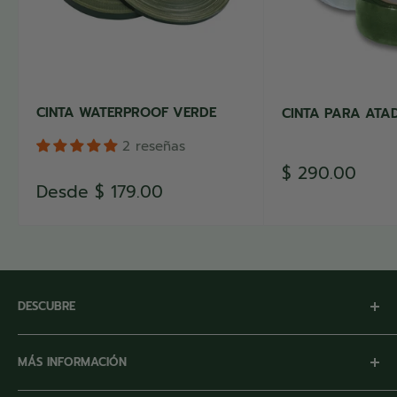
CINTA WATERPROOF VERDE
CINTA PARA ATA
2 reseñas
Precio
$ 290.00
de
Precio
Desde
$ 179.00
venta
de
venta
DESCUBRE
Inicio
MÁS INFORMACIÓN
Nuestra Empresa
Marcas Registradas
Facturación