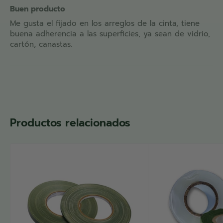
Buen producto
nuestra
cinta transparente
sea una opción inteligente
Me gusta el fijado en los arreglos de la cinta, tiene
para tus necesidades de adherencia.
buena adherencia a las superficies, ya sean de vidrio,
cartón, canastas.
Productos relacionados