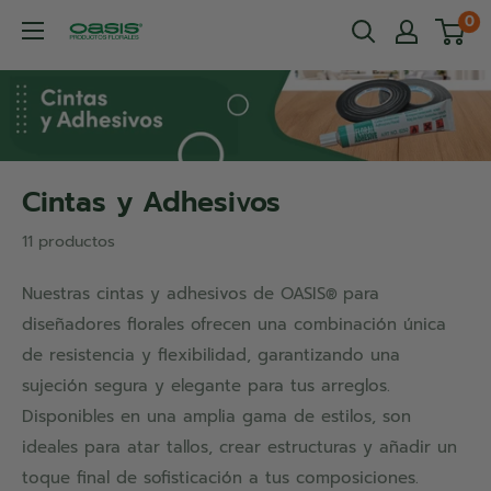
Ir
0
OASIS®
directamente
Productos
al
Florales
contenido
Cintas y Adhesivos
11 productos
Nuestras cintas y adhesivos de OASIS
para
®
diseñadores florales ofrecen una combinación única
de resistencia y flexibilidad, garantizando una
sujeción segura y elegante para tus arreglos.
Disponibles en una amplia gama de estilos, son
ideales para atar tallos, crear estructuras y añadir un
toque final de sofisticación a tus composiciones.